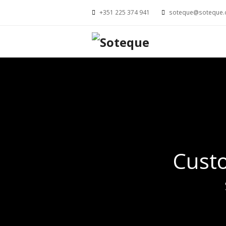
+351 225 374 941
soteque@soteque
Cust