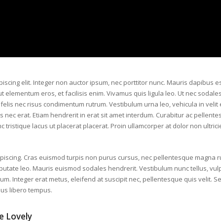
piscing elit. Integer non auctor ipsum, nec porttitor nunc. Mauris dapibus
 ut elementum eros, et facilisis enim. Vivamus quis ligula leo. Ut nec sodale
elis nec risus condimentum rutrum. Vestibulum urna leo, vehicula in velit 
is nec erat. Etiam hendrerit in erat sit amet interdum. Curabitur ac pellen
 tristique lacus ut placerat placerat. Proin ullamcorper at dolor non ultric
scing. Cras euismod turpis non purus cursus, nec pellentesque magna rut
ulputate leo. Mauris euismod sodales hendrerit. Vestibulum nunc tellus, vu
m. Integer erat metus, eleifend at suscipit nec, pellentesque quis velit. S
rsus libero tempus.
e Lovely