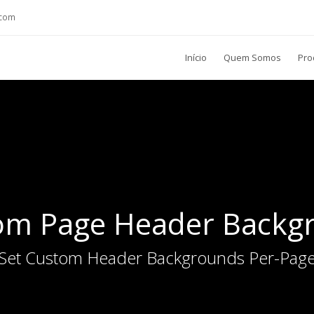
.com
Início
Quem Somos
Pro
om Page Header Backg
Set Custom Header Backgrounds Per-Pag