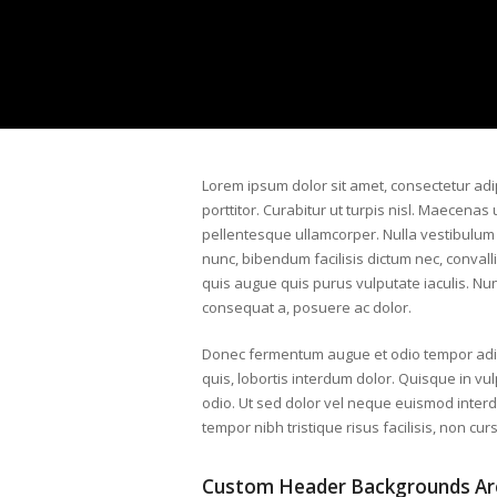
Lorem ipsum dolor sit amet, consectetur adi
porttitor. Curabitur ut turpis nisl. Maecenas
pellentesque ullamcorper. Nulla vestibulum f
nunc, bibendum facilisis dictum nec, convall
quis augue quis purus vulputate iaculis. Nunc
consequat a, posuere ac dolor.
Donec fermentum augue et odio tempor adipi
quis, lobortis interdum dolor. Quisque in v
odio. Ut sed dolor vel neque euismod interdu
tempor nibh tristique risus facilisis, non cu
Custom Header Backgrounds Ar