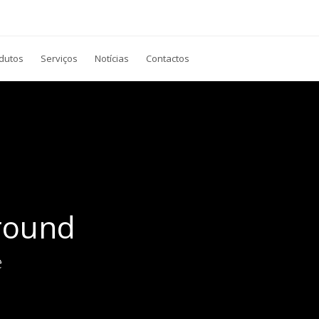
dutos
Serviços
Notícias
Contactos
round
e