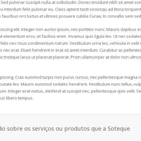
Sed pulvinar suscipit nulla at sollicitudin. Donec tincidunt nibh sit amet s
u interdum felis pulvinar eu. Class aptent taciti sociosqu ad litora torquen
ucibus orci luctus et ultrices posuere cubilia Curae; In convallis sem sed 
piscing elit. Integer non auctor ipsum, nec porttitor nunc. Mauris dapibus
 ut elementum eros, et facilisis enim. Vivamus quis ligula leo. Ut nec sodale
elis nec risus condimentum rutrum. Vestibulum urna leo, vehicula in velit 
is nec erat. Etiam hendrerit in erat sit amet interdum. Curabitur ac pellen
 tristique lacus ut placerat placerat. Proin ullamcorper at dolor non ultric
scing. Cras euismod turpis non purus cursus, nec pellentesque magna rut
ulputate leo. Mauris euismod sodales hendrerit. Vestibulum nunc tellus, vu
m. Integer erat metus, eleifend at suscipit nec, pellentesque quis velit. S
rsus libero tempus.
ão sobre os serviços ou produtos que a Soteque