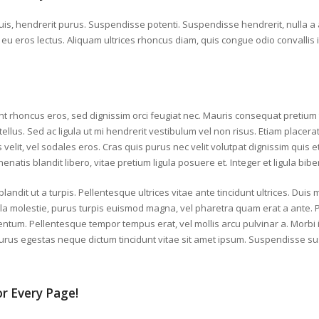
quis, hendrerit purus. Suspendisse potenti. Suspendisse hendrerit, nulla a 
eu eros lectus. Aliquam ultrices rhoncus diam, quis congue odio convallis
nt rhoncus eros, sed dignissim orci feugiat nec. Mauris consequat pretium t
 tellus. Sed ac ligula ut mi hendrerit vestibulum vel non risus. Etiam placera
 velit, vel sodales eros. Cras quis purus nec velit volutpat dignissim quis e
enenatis blandit libero, vitae pretium ligula posuere et. Integer et ligula b
blandit ut a turpis. Pellentesque ultrices vitae ante tincidunt ultrices. Duis 
ingilla molestie, purus turpis euismod magna, vel pharetra quam erat a ante. 
ntum. Pellentesque tempor tempus erat, vel mollis arcu pulvinar a. Morbi 
ac purus egestas neque dictum tincidunt vitae sit amet ipsum. Suspendisse 
or Every Page!