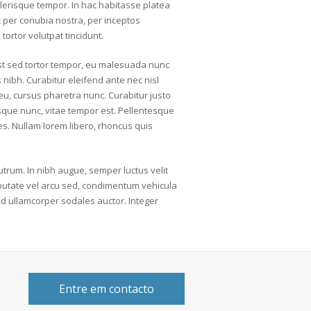
celerisque tempor. In hac habitasse platea
t per conubia nostra, per inceptos
tortor volutpat tincidunt.
 est sed tortor tempor, eu malesuada nunc
s nibh. Curabitur eleifend ante nec nisl
eu, cursus pharetra nunc. Curabitur justo
tesque nunc, vitae tempor est. Pellentesque
ies. Nullam lorem libero, rhoncus quis
rum. In nibh augue, semper luctus velit
lputate vel arcu sed, condimentum vehicula
ed ullamcorper sodales auctor. Integer
Entre em contacto