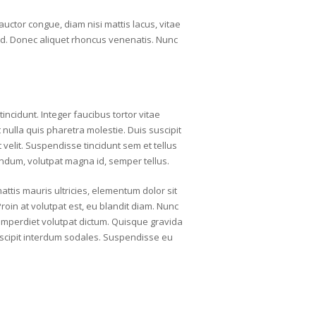
auctor congue, diam nisi mattis lacus, vitae
 id. Donec aliquet rhoncus venenatis. Nunc
incidunt. Integer faucibus tortor vitae
t nulla quis pharetra molestie. Duis suscipit
t velit. Suspendisse tincidunt sem et tellus
ibendum, volutpat magna id, semper tellus.
mattis mauris ultricies, elementum dolor sit
Proin at volutpat est, eu blandit diam. Nunc
imperdiet volutpat dictum. Quisque gravida
suscipit interdum sodales. Suspendisse eu