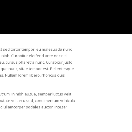
 est sed tortor tempor, eu malesuada nunc
s nibh. Curabitur eleifend ante nec nisl
eu, cursus pharetra nunc. Curabitur justo
tesque nunc, vitae tempor est. Pellentesque
ies. Nullam lorem libero, rhoncus quis
rum. In nibh augue, semper luctus velit
lputate vel arcu sed, condimentum vehicula
ed ullamcorper sodales auctor. Integer