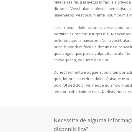
Maecenas feugiat metus id facilisis gravida. 
dictumst. Vestibulum molestie metus risus, e
himenaeos. Vestibulum ante ipsum primis in fa
Lorem ipsum dolor sit amet, consectetur adi
porttitor. Curabitur ut turpis nisl. Maecenas
pellentesque ullamcorper. Nulla vestibulum f
nunc, bibendum facilisis dictum nec, convall
quis augue quis purus vulputate iaculis. Nunc
consequat a, posuere ac dolor.
Donec fermentum augue et odio tempor adipi
quis, lobortis interdum dolor. Quisque in v
odio. Ut sed dolor vel neque euismod interdu
tempor nibh tristique risus facilisis, non cu
Necessita de alguma informaç
disponibiliza?