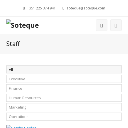
+351 225 374 941
soteque@soteque.com
Staff
All
Executive
Finance
Human Resources
Marketing
Operations